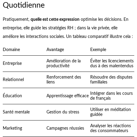
Quotidienne
Pratiquement,
quelle est cette expression
optimise les décisions. En
entreprise, elle guide les stratégies RH ; dans la vie privée, elle
améliore les interactions sociales. Un tableau comparatif illustre cela :
Domaine
Avantage
Exemple
Amélioration de la
Éviter les licenciements
Entreprise
productivité
dus à des malentendus
Renforcement des
Résoudre des disputes
Relationnel
liens
familiales
Intégrer dans les cours
Éducation
Apprentissage efficace
de français
Utiliser en méditation
Santé mentale
Gestion du stress
guidée
Analyser les réactions
Marketing
Campagnes réussies
des consommateurs